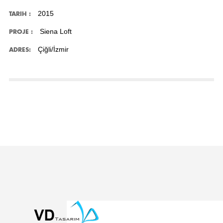
2015
TARIH :
Siena Loft
PROJE :
Çiğli/İzmir
ADRES: