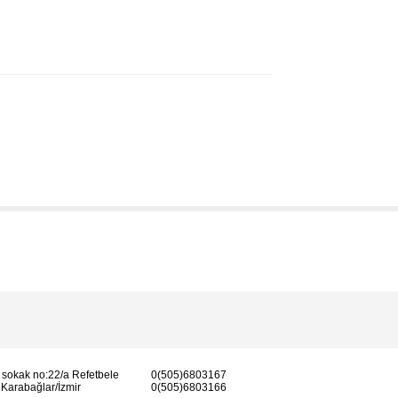
 sokak no:22/a Refetbele
0(505)6803167
Karabağlar/İzmir
0(505)6803166