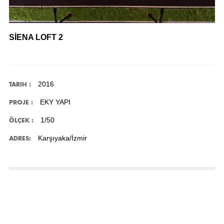
SİENA LOFT 2
2016
TARIH :
EKY YAPI
PROJE :
1/50
ÖLÇEK :
Karşıyaka/İzmir
ADRES: