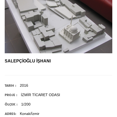
SALEPÇİOĞLU İŞHANI
2016
TARIH :
İZMİR TİCARET ODASI
PROJE :
1/200
ÖLÇEK :
Konak/İzmir
ADRES: