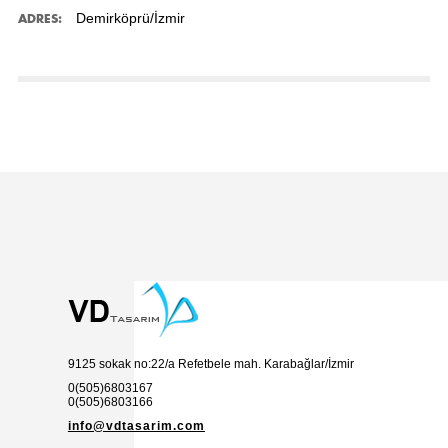
Demirköprü/İzmir
ADRES:
9125 sokak no:22/a Refetbele mah. Karabağlar/İzmir
0(505)6803167
0(505)6803166
info@vdtasarim.com